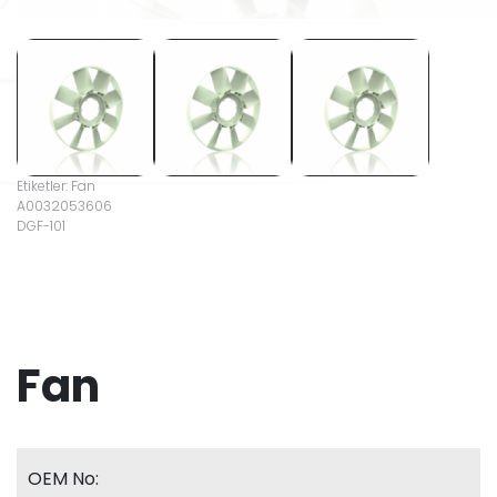
Etiketler: Fan
A0032053606
DGF-101
Fan
OEM No: