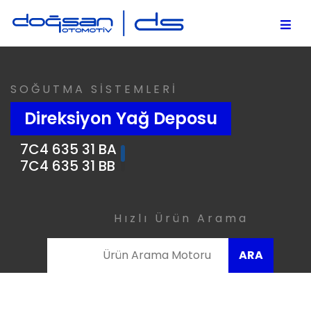
SOĞUTMA SİSTEMLERİ
Direksiyon Yağ Deposu
7C4 635 31 BA
7C4 635 31 BB
7636 472 52 IF
7C46 3531 BB
Hızlı Ürün Arama
ARA