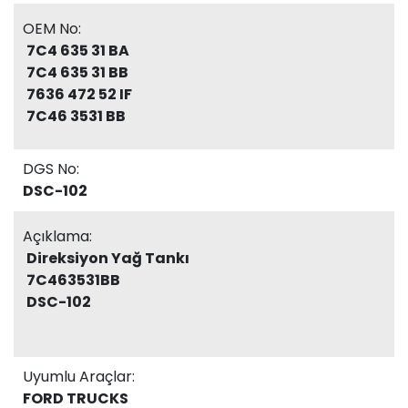
OEM No:
7C4 635 31 BA
7C4 635 31 BB
7636 472 52 IF
7C46 3531 BB
DGS No:
DSC-102
Açıklama:
Direksiyon Yağ Tankı
7C463531BB
DSC-102
Uyumlu Araçlar:
FORD TRUCKS