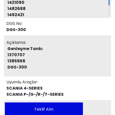
1421090
1482688
1492421
1894478
DGS No:
1855164
DGS-300
ZG.00346-0008
Açıklama:
Genleşme Tankı
1370707
1385966
DGS-300
Uyumlu Araçlar:
SCANIA 4-SERIES
SCANIA P-/G-/R-/T-SERIES
Teklif Alın