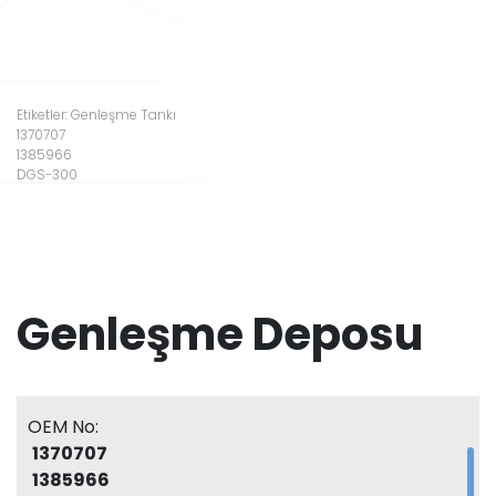
Etiketler: Genleşme Tankı
1370707
1385966
DGS-300
Genleşme Deposu
OEM No:
1370707
1385966