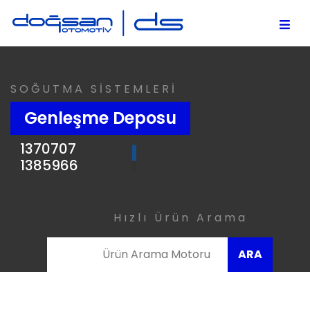
SOĞUTMA SİSTEMLERİ
Genleşme Deposu
1370707
1385966
1421090
1482688
1492421
Hızlı Ürün Arama
1894478
1855164
ARA
ZG.00346-0008